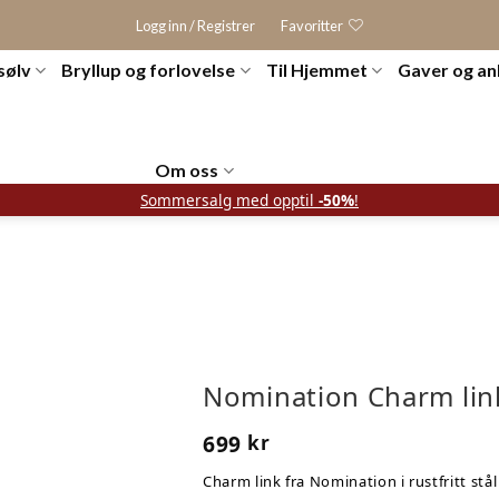
Logg inn / Registrer
Favoritter
sølv
Bryllup og forlovelse
Til Hjemmet
Gaver og an
Om oss
Sommersalg med opptil
-50%
!
Nomination Charm link
699
kr
Charm link fra Nomination i rustfritt stå