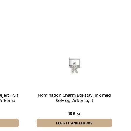
Legg i
Legg i
favoritter
favoritter
jert Hvit
Nomination Charm Bokstav link med
irkonia
Sølv og Zirkonia, R
499
kr
LEGG I HANDLEKURV