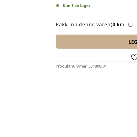
Kun 1 på lager
Pakk inn denne varen(
0
)
kr
LE
Produktnummer:
331800/01