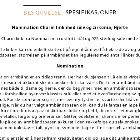
SPESIFIKASJONER
BESKRIVELSE
Nomination Charm link med sølv og zirkonia, Hjerte
 Charm link fra Nomination i rustfritt stål og 925 sterling sølv med zi
lle linker kan du enkelt skifte ut på egenhånd ved å hekte de av og 
sbasen, størrelsen på armbåndet kan reguleres med antall linker du
Nomination
ion armbånd er en tidløs trend. Her har du sjansen til å eie et virkel
, designet akkurat slik du ønsker det skal være. Dette er armbånd 
gnes både til dame og herre, der du begynner med en armbåndsbas
i forskjellige nyanser: klassisk stål eller med et overflatebelegg av gu
ull. For de som føler seg litt mer eventyrlystne, er svarte eller blå ve
elige. Når du har valgt armbåndsbasen din, kan du la fantasien løpe
 fra et bredt utvalg av utskiftbare linker og ledd, dekorert i et mangf
, metaller, farger og preferanser. Glitter, edelstener, charms eller perler
du på og av armbåndsbasen akkurat i den rekkefølge du selv ønsker. 
u med bokstaver, tall, pynt og symboler lage et helt spesielt armbån
som gjenstår er å hente fram kreativiteten din og lage ditt unike arm