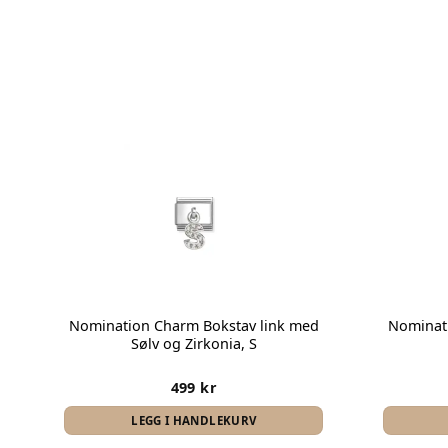
Legg i
favoritter
Nomination Charm Bokstav link med
Nominat
Sølv og Zirkonia, S
499
kr
LEGG I HANDLEKURV