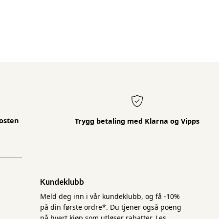
osten
Trygg betaling med Klarna og Vipps
Kundeklubb
Meld deg inn i vår kundeklubb, og få -10%
på din første ordre*. Du tjener også poeng
på hvert kjøp som utløser rabatter.
Les