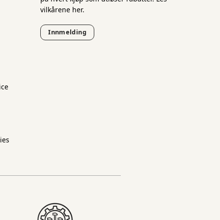
vilkårene her.
Innmelding
ice
ies