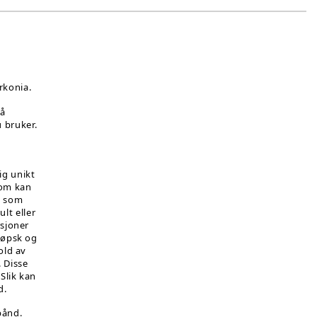
rkonia.
på
 bruker.
ig unikt
som kan
e som
lt eller
rsjoner
 løpsk og
old av
. Disse
Slik kan
d.
bånd.