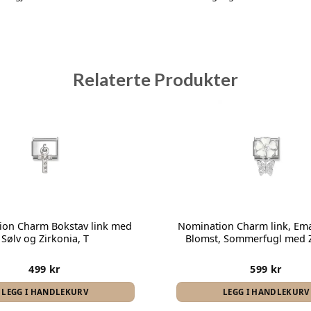
Relaterte Produkter
Legg i
favoritter
ion Charm Bokstav link med
Nomination Charm link, Emal
Sølv og Zirkonia, T
Blomst, Sommerfugl med Z
499
kr
599
kr
LEGG I HANDLEKURV
LEGG I HANDLEKURV