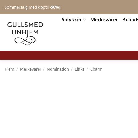
Sommersalg med opptil
-50%
!
Smykker
Merkevarer
Bunad
Hjem
/
Merkevarer
/
Nomination
/
Links
/
Charm