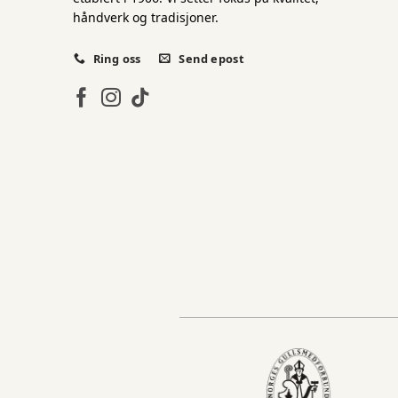
håndverk og tradisjoner.
Ring oss
Send epost