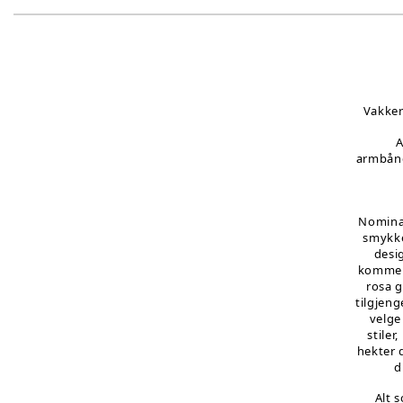
Vakker
A
armbånd
Nominat
smykke
desi
kommer 
rosa g
tilgjeng
velge
stiler
hekter 
d
Alt 