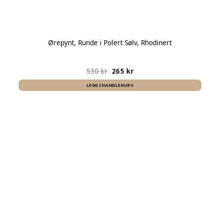
Ørepynt, Runde i Polert Sølv, Rhodinert
530
kr
265
kr
LEGG I HANDLEKURV