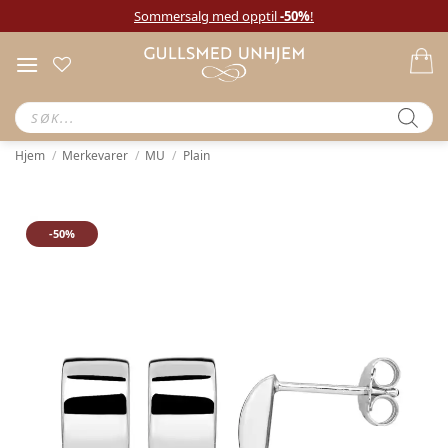
Sommersalg med opptil
-50%
!
Hjem
/
Merkevarer
/
MU
/
Plain
-50%